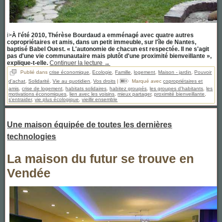
i>
À l'été 2010, Thérèse Bourdaud a emménagé avec quatre autres
copropriétaires et amis, dans un petit immeuble, sur l'île de Nantes,
baptisé Babel Ouest. « L'autonomie de chacun est respectée. Il ne s'agit
pas d'une vie communautaire mais plutôt d'une proximité bienveillante »,
explique-t-elle.
Continuer la lecture
→
Publié dans
crise économique
,
Ecologie
,
Famille
,
logement
,
Maison - jardin
,
Pouvoir
d'achat
,
Solidarité
,
Vie au quotidien
,
Vos droits
|
Marqué avec
copropriétaires et
amis
,
crise de logement
,
habitats solidaires
,
habitez groupés
,
les groupes d'habitants
,
les
motivations économiques
,
lien avec les voisins
,
mieux partager
,
proximité bienveillante
,
s'entraider
,
vie plus écologique
,
vieillir ensemble
Une maison équipée de toutes les dernières
technologies
La maison du futur se trouve en
Vendée