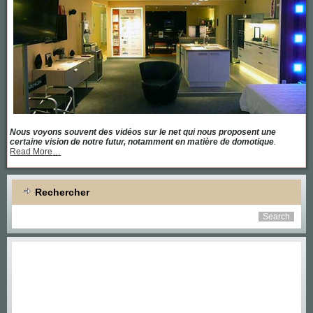
Nous voyons souvent des vidéos sur le net qui nous proposent une
certaine vision de notre futur, notamment en matière de domotique
.
about
Read More
…
« Une
maison
équipée
de
Rechercher
toutes
les
dernières
technologies »