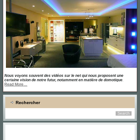
Nous voyons souvent des vidéos sur le net qui nous proposent une
certaine vision de notre futur, notamment en matière de domotique
.
about
Read More
…
« Une
maison
équipée
de
Rechercher
toutes
les
dernières
technologies »