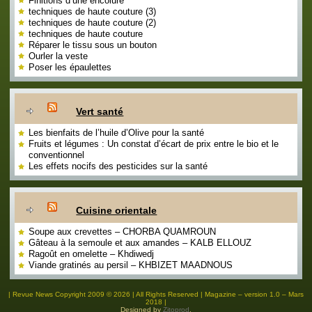
Finitions d’une encolure
techniques de haute couture (3)
techniques de haute couture (2)
techniques de haute couture
Réparer le tissu sous un bouton
Ourler la veste
Poser les épaulettes
Vert santé
Les bienfaits de l’huile d’Olive pour la santé
Fruits et légumes : Un constat d’écart de prix entre le bio et le
conventionnel
Les effets nocifs des pesticides sur la santé
Cuisine orientale
Soupe aux crevettes – CHORBA QUAMROUN
Gâteau à la semoule et aux amandes – KALB ELLOUZ
Ragoût en omelette – Khdiwedj
Viande gratinés au persil – KHBIZET MAADNOUS
| Revue News Copyright 2009 © 2026 | All Rights Reserved | Magazine – version 1.0 – Mars
2018 |
Designed by
Zitoprod
.