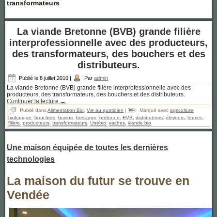
transformateurs
La viande Bretonne (BVB) grande filière
interprofessionnelle avec des producteurs,
des transformateurs, des bouchers et des
distributeurs.
Publié le
8 juillet 2010
|
Par
admin
La viande Bretonne (BVB) grande filière interprofessionnelle avec des
producteurs, des transformateurs, des bouchers et des distributeurs.
Continuer la lecture
→
Publié dans
Alimentation Bio
,
Vie au quotidien
|
Marqué avec
agriculture
biologique
,
bouchers
,
bovine
,
bretagne
,
bretonne
,
BVB
,
distributeurs
,
éleveurs
,
fermes
,
filière
,
producteurs
,
transformateurs
,
Unébio
,
vaches
,
viande bio
Une maison équipée de toutes les dernières
technologies
La maison du futur se trouve en
Vendée