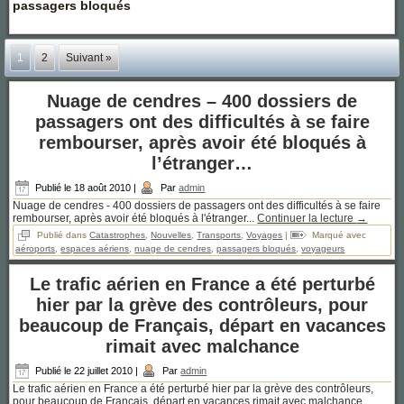
passagers bloqués
1
2
Suivant »
Nuage de cendres – 400 dossiers de
passagers ont des difficultés à se faire
rembourser, après avoir été bloqués à
l’étranger…
Publié le
18 août 2010
|
Par
admin
Nuage de cendres - 400 dossiers de passagers ont des difficultés à se faire
rembourser, après avoir été bloqués à l'étranger...
Continuer la lecture
→
Publié dans
Catastrophes
,
Nouvelles
,
Transports
,
Voyages
|
Marqué avec
aéroports
,
espaces aériens
,
nuage de cendres
,
passagers bloqués
,
voyageurs
Le trafic aérien en France a été perturbé
hier par la grève des contrôleurs, pour
beaucoup de Français, départ en vacances
rimait avec malchance
Publié le
22 juillet 2010
|
Par
admin
Le trafic aérien en France a été perturbé hier par la grève des contrôleurs,
pour beaucoup de Français, départ en vacances rimait avec malchance