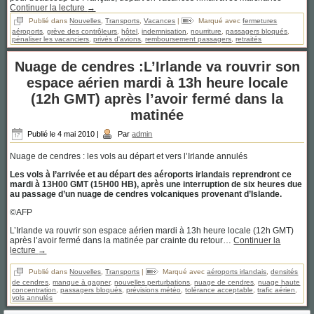
Continuer la lecture
→
Publié dans
Nouvelles
,
Transports
,
Vacances
|
Marqué avec
fermetures
aéroports
,
grève des contrôleurs
,
hôtel
,
indemnisation
,
nourriture
,
passagers bloqués
,
pénaliser les vacanciers
,
privés d'avions
,
remboursement passagers
,
retraités
Nuage de cendres :L’Irlande va rouvrir son
espace aérien mardi à 13h heure locale
(12h GMT) après l’avoir fermé dans la
matinée
Publié le
4 mai 2010
|
Par
admin
Nuage de cendres : les vols au départ et vers l’Irlande annulés
Les vols à l’arrivée et au départ des aéroports irlandais reprendront ce
mardi à 13H00 GMT (15H00 HB), après une interruption de six heures due
au passage d’un nuage de cendres volcaniques provenant d’Islande.
©AFP
L’Irlande va rouvrir son espace aérien mardi à 13h heure locale (12h GMT)
après l’avoir fermé dans la matinée par crainte du retour…
Continuer la
lecture
→
Publié dans
Nouvelles
,
Transports
|
Marqué avec
aéroports irlandais
,
densités
de cendres
,
manque à gagner
,
nouvelles perturbations
,
nuage de cendres
,
nuage haute
concentration
,
passagers bloqués
,
prévisions météo
,
tolérance acceptable
,
trafic aérien
,
vols annulés