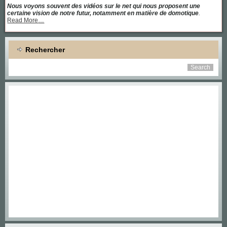
Nous voyons souvent des vidéos sur le net qui nous proposent une
certaine vision de notre futur, notamment en matière de domotique
.
about
Read More
…
« Une
maison
équipée
de
Rechercher
toutes
les
dernières
technologies »