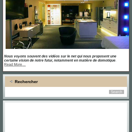
Nous voyons souvent des vidéos sur le net qui nous proposent une
certaine vision de notre futur, notamment en matière de domotique
.
about
Read More
…
« Une
maison
équipée
de
Rechercher
toutes
les
dernières
technologies »