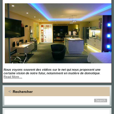
Nous voyons souvent des vidéos sur le net qui nous proposent une
certaine vision de notre futur, notamment en matière de domotique
.
about
Read More
…
« Une
maison
équipée
de
Rechercher
toutes
les
dernières
technologies »