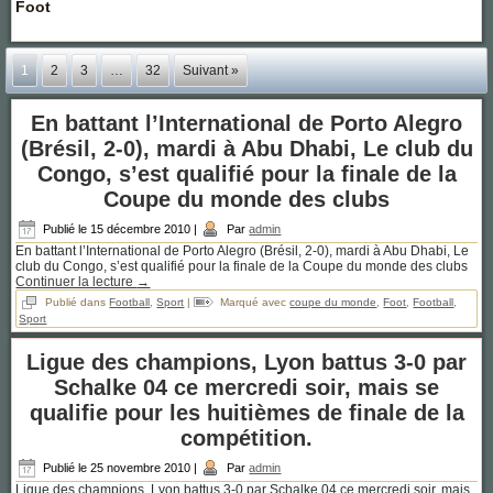
Foot
1
2
3
…
32
Suivant »
En battant l’International de Porto Alegro
(Brésil, 2-0), mardi à Abu Dhabi, Le club du
Congo, s’est qualifié pour la finale de la
Coupe du monde des clubs
Publié le
15 décembre 2010
|
Par
admin
En battant l’International de Porto Alegro (Brésil, 2-0), mardi à Abu Dhabi, Le
club du Congo, s’est qualifié pour la finale de la Coupe du monde des clubs
Continuer la lecture
→
Publié dans
Football
,
Sport
|
Marqué avec
coupe du monde
,
Foot
,
Football
,
Sport
Ligue des champions, Lyon battus 3-0 par
Schalke 04 ce mercredi soir, mais se
qualifie pour les huitièmes de finale de la
compétition.
Publié le
25 novembre 2010
|
Par
admin
Ligue des champions, Lyon battus 3-0 par Schalke 04 ce mercredi soir, mais