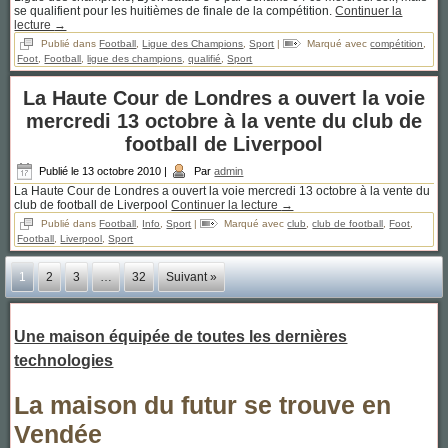
se qualifient pour les huitièmes de finale de la compétition.
Continuer la
lecture
→
Publié dans
Football
,
Ligue des Champions
,
Sport
|
Marqué avec
compétition
,
Foot
,
Football
,
ligue des champions
,
qualifié
,
Sport
La Haute Cour de Londres a ouvert la voie
mercredi 13 octobre à la vente du club de
football de Liverpool
Publié le
13 octobre 2010
|
Par
admin
La Haute Cour de Londres a ouvert la voie mercredi 13 octobre à la vente du
club de football de Liverpool
Continuer la lecture
→
Publié dans
Football
,
Info
,
Sport
|
Marqué avec
club
,
club de football
,
Foot
,
Football
,
Liverpool
,
Sport
1
2
3
…
32
Suivant »
Une maison équipée de toutes les dernières
technologies
La maison du futur se trouve en
Vendée