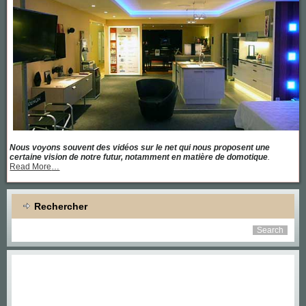
Nous voyons souvent des vidéos sur le net qui nous proposent une
certaine vision de notre futur, notamment en matière de domotique
.
about
Read More
…
« Une
maison
équipée
de
Rechercher
toutes
les
dernières
technologies »