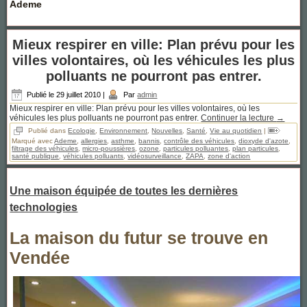
Ademe
Mieux respirer en ville: Plan prévu pour les
villes volontaires, où les véhicules les plus
polluants ne pourront pas entrer.
Publié le
29 juillet 2010
|
Par
admin
Mieux respirer en ville: Plan prévu pour les villes volontaires, où les
véhicules les plus polluants ne pourront pas entrer.
Continuer la lecture
→
Publié dans
Ecologie
,
Environnement
,
Nouvelles
,
Santé
,
Vie au quotidien
|
Marqué avec
Ademe
,
allergies
,
asthme
,
bannis
,
contrôle des véhicules
,
dioxyde d'azote
,
filtrage des véhicules
,
micro-poussières
,
ozone
,
particules polluantes
,
plan particules
,
santé publique
,
véhicules polluants
,
vidéosurveillance
,
ZAPA
,
zone d'action
Une maison équipée de toutes les dernières
technologies
La maison du futur se trouve en
Vendée