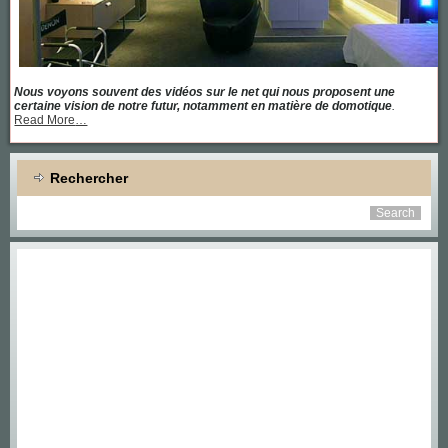
Nous voyons souvent des vidéos sur le net qui nous proposent une
certaine vision de notre futur, notamment en matière de domotique
.
about
Read More
…
« Une
maison
équipée
de
Rechercher
toutes
les
dernières
technologies »