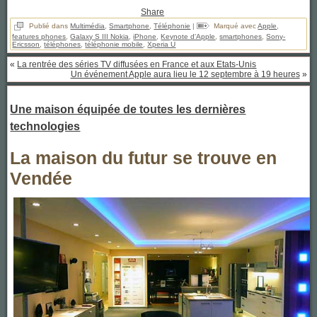
Share
Publié dans
Multimédia
,
Smartphone
,
Téléphonie
|
Marqué avec
Apple
,
features phones
,
Galaxy S III Nokia
,
iPhone
,
Keynote d'Apple
,
smartphones
,
Sony-
Ericsson
,
téléphones
,
téléphonie mobile
,
Xperia U
«
La rentrée des séries TV diffusées en France et aux Etats-Unis
Un événement Apple aura lieu le 12 septembre à 19 heures
»
Une maison équipée de toutes les dernières
technologies
La maison du futur se trouve en
Vendée