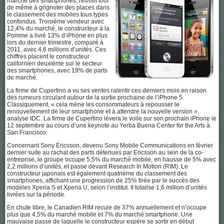
marché des smartphones, réussit tout
de même à grignoter des places dans
le classement des mobiles tous types
confondus. Troisième vendeur avec
12,4% du marché, le constructeur à la
Pomme a livré 13% d’iPhone en plus
lors du dernier trimestre, comparé à
2011, avec 4,6 millions d’unités. Ces
chiffres placent le constructeur
californien deuxième sur le secteur
des smartphones, avec 19% de parts
de marché.
La firme de Cupertino a vu ses ventes ralentir ces derniers mois en raison
des rumeurs circulant autour de la sortie prochaine de l’iPhone 5.
Classiquement, « cela mène les consommateurs à repousser le
renouvellement de leur smartphone et à attendre la nouvelle version »,
analyse IDC. La firme de Cupertino lèvera le voile sur son prochain iPhone le
12 septembre au cours d’une keynote au Yerba Buena Center for the Arts à
San Francisco.
Concernant Sony Ericsson, devenu Sony Mobile Communications en février
dernier suite au rachat des parts détenues par Ericsson au sein de la co-
entreprise, le groupe occupe 5,5% du marché mobile, en hausse de 5% avec
2,2 millions d’unités, et passe devant Research In Motion (RIM). Le
constructeur japonais est également quatrième du classement des
smartphones, affichant une progression de 25% tirée par le succès des
modèles Xperia S et Xperia U, selon l’institut. Il totalise 1,6 million d’unités
livrées sur la période.
En chute libre, le Canadien RIM recule de 37% annuellement et n’occupe
plus que 4,5% du marché mobile et 7% du marché smartphone. Une
mauvaise passe de laquelle le constructeur espère se sortir en début