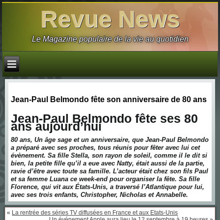
Revue News
Le Magazine populaire de la vie au quotidien
Jean-Paul Belmondo fête son anniversaire de 80 ans
Jean-Paul Belmondo fête ses 80
ans aujourd’hui
80 ans, Un âge sage et un anniversaire, que Jean-Paul Belmondo
a préparé avec ses proches, tous réunis pour fêter avec lui cet
évènement. Sa fille Stella, son rayon de soleil, comme il le dit si
bien, la petite fille qu’il a eue avec Natty, était aussi de la partie,
ravie d’être avec toute sa famille. L’acteur était chez son fils Paul
et sa femme Luana ce week-end pour organiser la fête. Sa fille
Florence, qui vit aux États-Unis, a traversé l’Atlantique pour lui,
avec ses trois enfants, Christopher, Nicholas et Annabelle.
«
La rentrée des séries TV diffusées en France et aux Etats-Unis
Un événement Apple aura lieu le 12 septembre à 19 heures
»