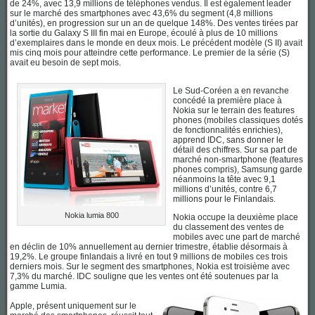
de 24%, avec 13,9 millions de téléphones vendus. Il est également leader
sur le marché des smartphones avec 43,6% du segment (4,8 millions
d’unités), en progression sur un an de quelque 148%. Des ventes tirées par
la sortie du Galaxy S III fin mai en Europe, écoulé à plus de 10 millions
d’exemplaires dans le monde en deux mois. Le précédent modèle (S II) avait
mis cinq mois pour atteindre cette performance. Le premier de la série (S)
avait eu besoin de sept mois.
Le Sud-Coréen a en revanche
concédé la première place à
Nokia sur le terrain des features
phones (mobiles classiques dotés
de fonctionnalités enrichies),
apprend IDC, sans donner le
détail des chiffres. Sur sa part de
marché non-smartphone (features
phones compris), Samsung garde
néanmoins la tête avec 9,1
millions d’unités, contre 6,7
millions pour le Finlandais.
Nokia lumia 800
Nokia occupe la deuxième place
du classement des ventes de
mobiles avec une part de marché
en déclin de 10% annuellement au dernier trimestre, établie désormais à
19,2%. Le groupe finlandais a livré en tout 9 millions de mobiles ces trois
derniers mois. Sur le segment des smartphones, Nokia est troisième avec
7,3% du marché. IDC souligne que les ventes ont été soutenues par la
gamme Lumia.
Apple, présent uniquement sur le