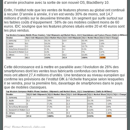
d’année prochaine avec la sortie de son nouvel OS, BlackBerry 10.
Enfin, l’institut note que les ventes de features phones au global ont continué
à reculer. D’année à année, il s’en est vendu 30% de moins, soit 14,7
millions d’unités sur le deuxième trimestre. Un segment qui surfe surtout sur
les faibles coûts d’équipement : 58% de ces mobiles coûtent moins de 60
euros. IDC souligne que les features phones situés entre 20 et 40 euros sont
les plus vendus.
Cette décroissance est à mettre en parallèle avec l’évolution de 26% des
smartphones dont les ventes tous fabricants confondus ces trois derniers
mois ont atteint 27,4 millions d’unités. Une tendance au niveau européen qui
confirme les prévisions de l’institut GfK à l’échelle française selon lesquelles
il se vendra, pour la première fois, davantage de smartphones dans le pays
que de mobiles classiques.
[Via] Thomas Pontiroli, clubic.com